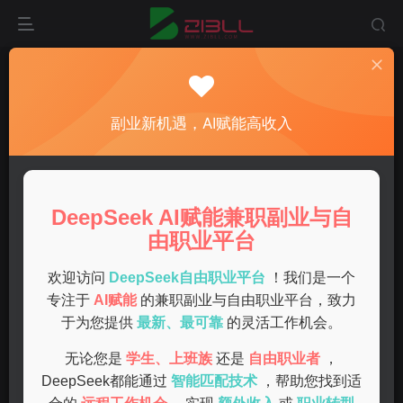
首页
副业
正文
2023年最赚钱的副业项目推荐，轻松提高收入的
副业新机遇，AI赋能高收入
方法
admin
关注
私信
1年前发布
DeepSeek AI赋能兼职副业与自
0
56
5
由职业平台
随着生活成本的不断上升，越来越多的人开始寻求副业来增
加收入。本文将为您推荐一些2023年最赚钱的副业项目，帮
欢迎访问
DeepSeek自由职业平台
！我们是一个
助您轻松提高收入。
专注于
AI赋能
的兼职副业与自由职业平台，致力
于为您提供
最新、最可靠
的灵活工作机会。
线上教育与课程销售
无论您是
学生、上班族
还是
自由职业者
，
DeepSeek都能通过
智能匹配技术
，帮助您找到适
线上教育的需求大幅上升。如果您在某个领域有专业知识，