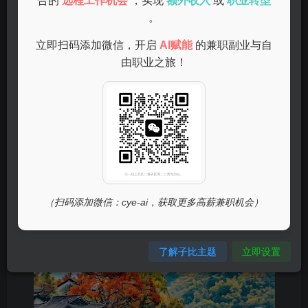
合的
远程工作机会
，实现
额外收入
或
职业转型
可以考虑开设在线课程。您可以通过平台如Udemy、腾讯课
。
堂等上传自己的课程，赚取学费。直播授课也是一种不错的
立即扫码添加微信，开启
AI赋能
的兼职副业与自
选择。
由职业之旅！
自媒体与内容创作
（扫码添加微信：cye-ai，获取更多高薪兼职机会）
了解子比主题
立即设置