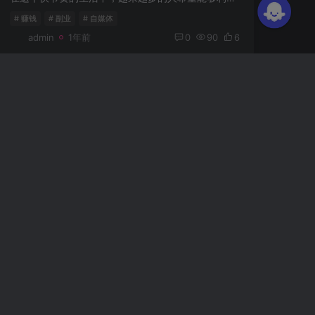
# 赚钱
# 副业
# 自媒体
admin
1年前
0
90
6
探索2023年最赚钱的副业项目攻略与实
例分享
越来越多的人开始关注副业，以增加收入来源和实现财务自由。2023年，哪些副业项目最具潜力？本文将为您详细解析，并分享一些成功案例。 为什么选择副业？ 副业不仅可以给您增加额外的收入，还能...
# 赚钱
# 副业
# 教育
admin
1年前
0
67
12
揭秘适合上班族的最佳副业项目，你也能
轻松做！
在现代社会，副业已成为许多人增收的重要途径，尤其是对于上班族来说，合理利用闲暇时间来发展副业，不仅能提高收入，还能实现个人兴趣和发展的兼顾。本文将为你介绍几种适合上班族的最佳副业项...
# 副业
# 自媒体
# 在线教育
admin
1年前
0
55
5