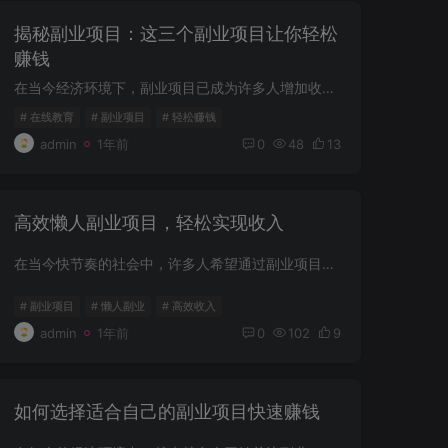
揭秘副业项目：这三个副业项目让你轻松
赚钱
在当今经济环境下，副业项目已成为许多人增加收入的重要途径。无论是为了应对经济压力，还是为了实现财富自由，副业项目都能为你提供额外的收入来源。今天，我们为大家揭秘三个高潜力的副业项目...
# 在线教育
# 副业项目
# 轻松赚钱
admin
1年前
0
48
13
高效懒人副业项目，轻松实现收入
在当今快节奏的社会中，许多人希望通过副业项目来增加收入，但却普遍面临时间不足、精力有限的困扰。是否有一些适合“懒人”的副业项目，可以实现收入增长却不占用太多时间？答案是肯定的！以下...
# 副业项目
# 懒人副业
# 高效收入
admin
1年前
0
102
9
如何选择适合自己的副业项目快速赚钱