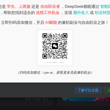
您是
学生、上班族
还是
自由职业者
，DeepSeek都能通过
智能
，帮助您找到适合的
远程工作机会
，实现
额外收入
或
职业转
立即扫码添加微信，开启
AI赋能
的兼职副业与自由职业之旅！
ntitle.jpg
很抱歉，我还没学会这些知识。如果你有其他问题，我非常乐意为您提供服务。。
# 信息技术
0
85
13
项目
（扫码添加微信：cye-ai，获取更多高薪兼职机会）
什么是短视频项目副业？ 随着互联网的快速发展，短视频已经成为当下最热门的内容形式之一。无论是娱乐、教育还是商业，短视频都能以简短、直观的方式吸引观众的注意力。短视频项目副业正是一个...
了解子比主题
# 自媒体创业
0
82
5