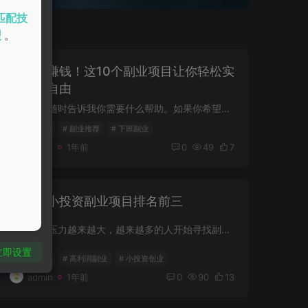
匹配技
型
。
省心又赚钱！这10个副业项目让你轻松实
现财富自由
你好！请随时告诉我你需要什么帮助。如果你希望我继续写关于副业项目的内容，或者需要其他类型的文章，请告诉我你的具体需求！ 😊
# 副业项目
# 副业推荐
# 下班副业
admin
1年前
0
49
7
高利润小投资副业项目排名前三
随着经济压力越来越大，越来越多的人开始寻找副业项目，以增加收入来源。尤其是一些高利润且投资少的副业项目，更是成了求职者和创业者的首选。今天我们来看看哪些副业项目符合“高利润”和“小...
立即设置
# 副业项目
# 高利润副业
# 小投资创业
admin
1年前
0
90
13