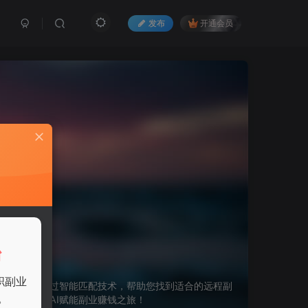
发布
开通会员
台
职副业
者，我们都能通过智能匹配技术，帮助您找到适合的远程副
。
k，开启您的AI赋能副业赚钱之旅！