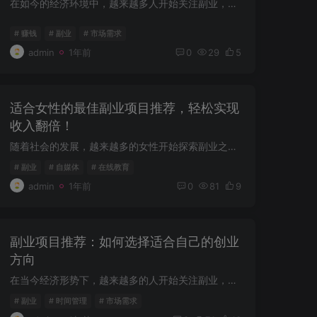
在如今的经济环境中，越来越多人开始关注副业，希望通过额外的收入来改善生活质量。选择一个合适的副业项目尤为重要。本文将为你提供一些实用的，帮助你快速找到适合自己的副业项目。 理解自身...
# 赚钱
# 副业
# 市场需求
admin
1年前
0
29
5
适合女性的最佳副业项目推荐，轻松实现
收入翻倍！
随着社会的发展，越来越多的女性开始探索副业之路，希望在家庭和职场之间找到一个平衡点。以下是一些适合女性的最佳副业项目推荐，它们不仅灵活，且具有良好的收入潜力。 在线教育 在线教育市场...
# 副业
# 自媒体
# 在线教育
admin
1年前
0
81
9
副业项目推荐：如何选择适合自己的创业
方向
在当今经济形势下，越来越多的人开始关注副业，通过副业来增加收入和提升生活质量。面对众多的副业项目，很多人不知道如何选择适合自己的方向。本文将为您提供一些实用的和指导，助您找到理想的...
# 副业
# 时间管理
# 市场需求