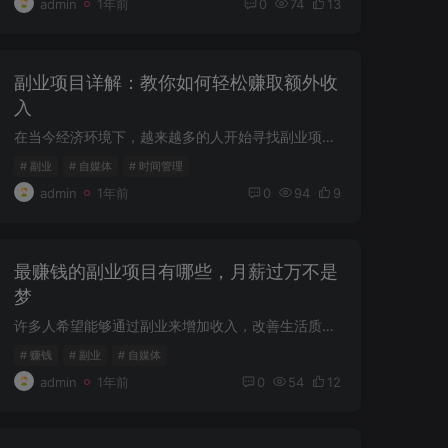
admin
1年前
0
74
13
副业项目详解：教你如何轻松赚取额外收
入
在当今经济环境下，越来越多的人开始寻找副业项目，来提升自己的收入水平。无论是为了应对生活开支的压力，还是为了实现个人价值，副业都成为了许多人追求的目标。本文将为你详细解析各种副业项...
# 副业
# 自媒体
# 时间管理
admin
1年前
0
94
9
最赚钱的副业项目有哪些，月薪过万不是
梦
许多人希望能够通过副业来增加收入，改善生活质量。市场上提供的副业项目种类繁多，如何选择合适的副业，成了很多人的难题。本文将为您揭示一些最赚钱的副业项目，帮助您轻松实现月薪过万的目标...
# 赚钱
# 副业
# 自媒体
admin
1年前
0
54
12