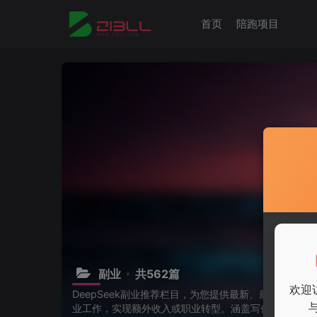
首页
陪跑项目
副业
共562篇
欢迎
DeepSeek副业推荐栏目，为您提供最新、最可靠
业工作，实现额外收入或职业转型。涵盖写作、设计、编程