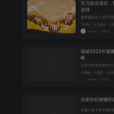
百万副业项目，
选择
# 副业
# 自媒体
#
admin
1年前
揭秘2023年
略
# 赚钱
# 副业
# 在
admin
1年前
在家轻松躺赚的