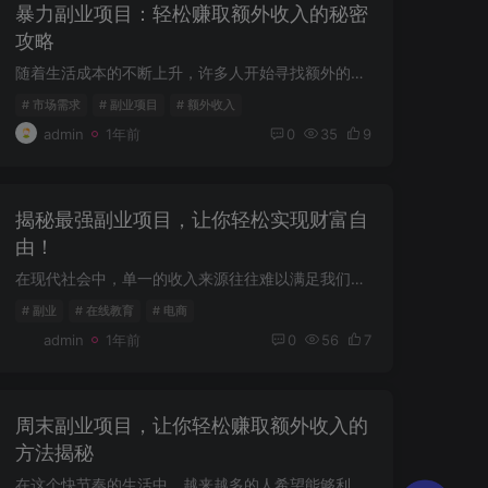
暴力副业项目：轻松赚取额外收入的秘密
攻略
随着生活成本的不断上升，许多人开始寻找额外的收入来源以缓解经济压力。在这个背景下，暴力副业项目应运而生，成为越来越多人的选择。本文将揭秘这种项目的优劣势，并提供一些实用，帮助你顺利...
# 市场需求
# 副业项目
# 额外收入
admin
1年前
0
35
9
揭秘最强副业项目，让你轻松实现财富自
由！
在现代社会中，单一的收入来源往往难以满足我们的生活需求。随着生活成本的不断攀升，越来越多的人开始寻找副业项目，以增加收入。在这里，我们将揭秘一些最强的副业项目，助你轻松实现财富自由...
# 副业
# 在线教育
# 电商
admin
1年前
0
56
7
周末副业项目，让你轻松赚取额外收入的
方法揭秘
在这个快节奏的生活中，越来越多的人希望能够利用周末的时间赚取额外的收入。无论是为了增加家庭开支，还是实现个人梦想，周末副业项目都是一个不错的选择。本文将为你介绍几种适合在周末进行的...