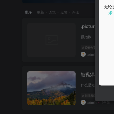
无论
排序
更新
浏览
点赞
评论
术
.pictureBox=ope
# 经验分享
# 效率提升
admin
1年前
短视频项目副业
# 副业项目
# 线上兼职
admin
1年前