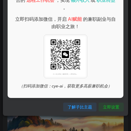
合的
远程工作机会
，实现
额外收入
或
职业转型
。
号、抖音、快手等平台，女性可以分享自己的兴趣、生活经
验或者专业知识，通过内容创作吸引粉丝，进而实现变现。
立即扫码添加微信，开启
AI赋能
的兼职副业与自
这种方式的门槛相对较低，且可以根据自己的时间灵活安
由职业之旅！
排。
手工艺品制作
（扫码添加微信：cye-ai，获取更多高薪兼职机会）
了解子比主题
立即设置