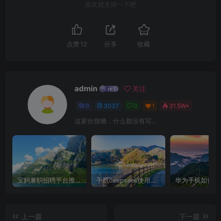
喜欢就支持一下吧
点赞
12
分享
收藏
admin
关注
0
3037
0
1
31.5W+
这家伙很懒，什么都没有写...
宝妈兼职招聘平台推荐，轻松找到理想工作！
手机deepseek使用全攻略，轻松实现画图与炒股功能
上一篇
下一篇