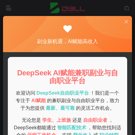
首页
副业
正文
适合女性的高收益副业项目推荐
副业新机遇，AI赋能高收入
admin
关注
私信
1年前发布
0
61
12
DeepSeek AI赋能兼职副业与自
随着经济的发展和生活成本的增加，很多女性开始寻找适合
由职业平台
自己的副业项目。副业不仅可以增加收入，还能够丰富生
活。哪些副业项目适合女性呢？本文将为您推荐一些高收益
欢迎访问
DeepSeek自由职业平台
！我们是一个
专注于
AI赋能
的兼职副业与自由职业平台，致力
的副业项目。
于为您提供
最新、最可靠
的灵活工作机会。
自媒体运营
无论您是
学生、上班族
还是
自由职业者
，
DeepSeek都能通过
智能匹配技术
，帮助您找到适
自媒体是近年来一个热门的副业选择。通过开设微信公众