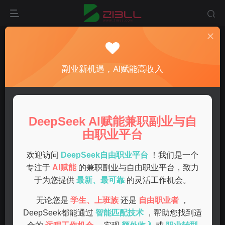
首页
副业
正文
最强副业项目推荐，助你轻松赚取额外收入！
副业新机遇，AI赋能高收入
admin
关注
私信
1年前发布
0
42
8
DeepSeek AI赋能兼职副业与自
在现代社会中，很多人希望通过副业来增加收入，提升生活
由职业平台
质量。无论是为了改善经济状况，还是为了追求兴趣，选择
合适的副业项目都至关重要。本文将为你推荐一些最强的副
欢迎访问
DeepSeek自由职业平台
！我们是一个
专注于
AI赋能
的兼职副业与自由职业平台，致力
业项目，帮助你在繁忙的工作之余，轻松赚取额外收入。
于为您提供
最新、最可靠
的灵活工作机会。
网络营销副业
无论您是
学生、上班族
还是
自由职业者
，
DeepSeek都能通过
智能匹配技术
，帮助您找到适