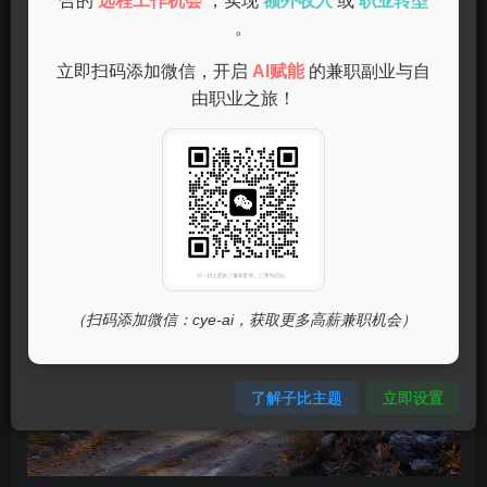
随着互联网的发展，网络营销已成为一种热门的副业选择。
合的
远程工作机会
，实现
额外收入
或
职业转型
。
无论是通过社交媒体推广产品，还是经营自己的网店，网络
营销都能够为你带来可观的收益。通过学习基本的营销技
立即扫码添加微信，开启
AI赋能
的兼职副业与自
巧，你可以轻松上手，利用空闲时间进行推广。
由职业之旅！
如何开始网络营销？
（扫码添加微信：cye-ai，获取更多高薪兼职机会）
了解子比主题
立即设置