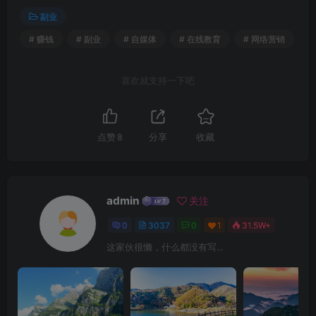
副业
# 赚钱
# 副业
# 自媒体
# 在线教育
# 网络营销
喜欢就支持一下吧
点赞
8
分享
收藏
admin
关注
0
3037
0
1
31.5W+
这家伙很懒，什么都没有写...