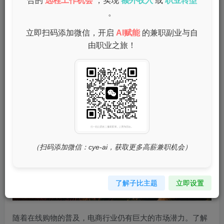
电商网店是近年来发展迅速的副业选择之一。借助阿里巴
合的
远程工作机会
，实现
额外收入
或
职业转型
。
巴、京东、拼多多等平台，上班族可以轻松开设自己的网
店，销售各种商品。不仅可以利用闲暇时间进行经营，还能
立即扫码添加微信，开启
AI赋能
的兼职副业与自
通过网络推广实现较高的收益。
由职业之旅！
趋势
（扫码添加微信：cye-ai，获取更多高薪兼职机会）
了解子比主题
立即设置
随着在线购物的普及，电商行业仍有巨大的市场潜力。了解