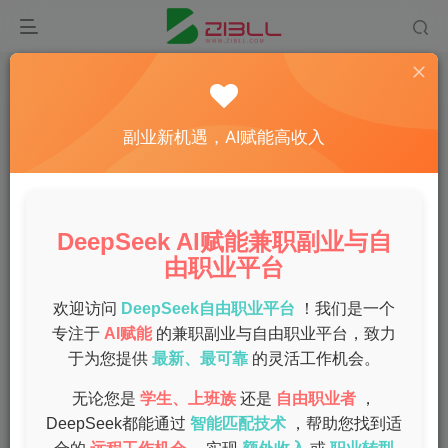
首页
副业
正文
揭秘2023年最适合上班族的副业项目排行榜
副业新机遇，AI赋能高收入
admin
关注
私信
1年前发布
0
133
11
DeepSeek AI赋能兼职副业与自
在当前经济环境下，越来越多的上班族开始尝试寻找副业项
由职业平台
目，以增加收入、提升自身技能和实现职业发展的目标。
2023年，多种副业项目已经浮出水面，今天我们就来揭秘最
欢迎访问
DeepSeek自由职业平台
！我们是一个
专注于
AI赋能
的兼职副业与自由职业平台，致力
适合上班族的副业项目排行榜。
于为您提供
最新、最可靠
的灵活工作机会。
电商网店
无论您是
学生、上班族
还是
自由职业者
，
DeepSeek都能通过
智能匹配技术
，帮助您找到适