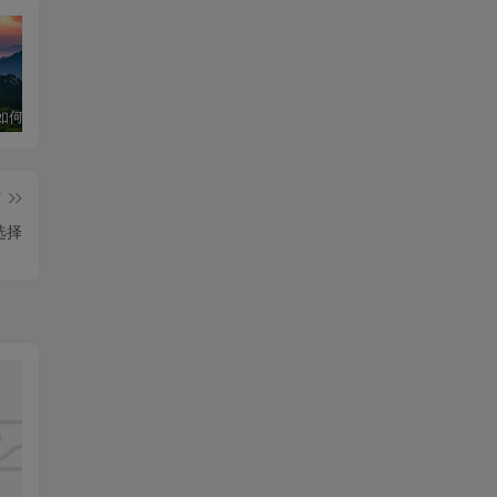
华为手机如何下载和安装DeepSeek超级教程
深度求索官网入口 & 下载详细指南
深度求索！DeepSeek官网入口下载安装指南
篇
选择