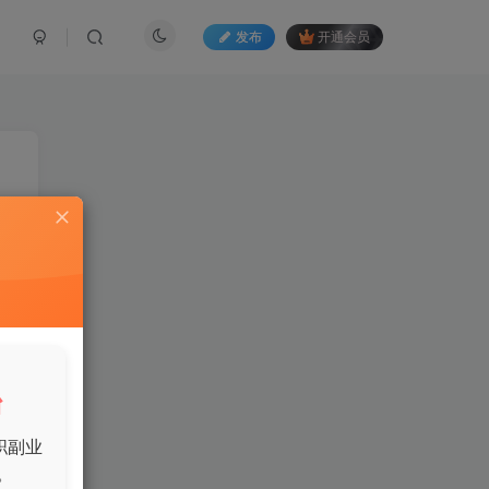
发布
开通会员
了
台
职副业
。