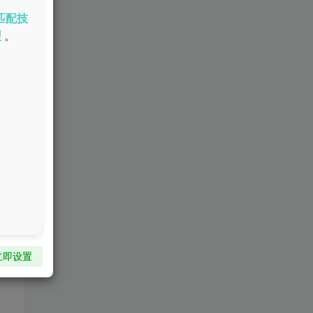
匹配技
型
。
立即设置