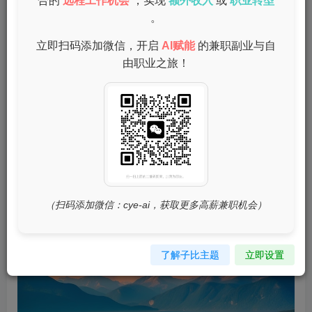
合的
远程工作机会
，实现
额外收入
或
职业转型
随着互联网的发展，网络兼职已成为最受欢迎的副业选择之
。
一。无论是写作、编辑，还是数据录入，丰富的线上工作机
立即扫码添加微信，开启
AI赋能
的兼职副业与自
会让许多上班族在下班后轻松赚取额外收入。这些工作通常
由职业之旅！
时间灵活，可以根据自己的情况进行安排。
在线教育
（扫码添加微信：cye-ai，获取更多高薪兼职机会）
了解子比主题
立即设置