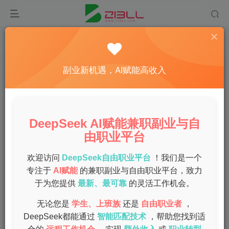
首页
副业
正文
揭秘最适合上班族的热门副业项目，轻松实现财务
副业新机遇，AI赋能高收入
自由
admin
关注
私信
1年前发布
DeepSeek AI赋能兼职副业与自
0
86
5
由职业平台
在现代社会，越来越多的人意识到单靠工资可能无法满足日
常开支和的财务需求。，选择一项适合自己的副业，成为许
欢迎访问
DeepSeek自由职业平台
！我们是一个
多上班族的共识。今天，我们将为您介绍几种最受欢迎的副
专注于
AI赋能
的兼职副业与自由职业平台，致力
于为您提供
最新、最可靠
的灵活工作机会。
业项目，帮助您实现财务自由。
无论您是
学生、上班族
还是
自由职业者
，
网络兼职
DeepSeek都能通过
智能匹配技术
，帮助您找到适