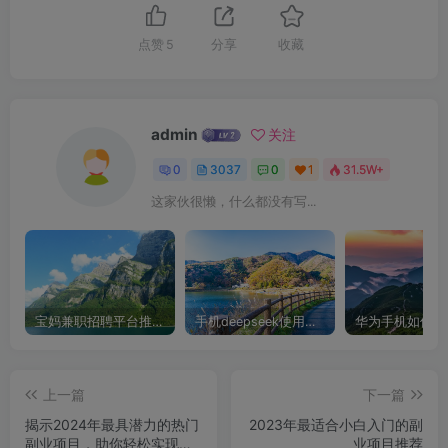
点赞
5
分享
收藏
admin
关注
0
3037
0
1
31.5W+
这家伙很懒，什么都没有写...
宝妈兼职招聘平台推荐，轻松找到理想工作！
手机deepseek使用全攻略，轻松实现画图与炒股功能
上一篇
下一篇
揭示2024年最具潜力的热门
2023年最适合小白入门的副
副业项目，助你轻松实现财
业项目推荐