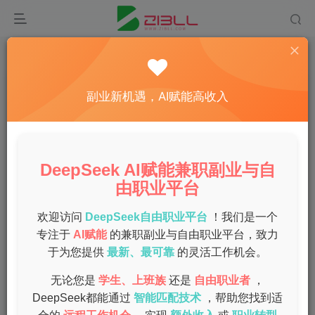
首页
副业
正文
寻找适合你的副业项目，开启财富增长之路！
副业新机遇，AI赋能高收入
admin
关注
私信
1年前发布
0
40
13
DeepSeek AI赋能兼职副业与自
在当前经济形势下，越来越多的人开始关注副业项目，以增
由职业平台
加收入来源和谋求财务自由。本文将帮助你探索适合自己的
副业项目，并提供一些实用的，助你开启财富增长之路。
欢迎访问
DeepSeek自由职业平台
！我们是一个
专注于
AI赋能
的兼职副业与自由职业平台，致力
为什么选择副业？
于为您提供
最新、最可靠
的灵活工作机会。
无论您是
学生、上班族
还是
自由职业者
，
选择副业的理由有很多，以下是一些最常见的原因：
DeepSeek都能通过
智能匹配技术
，帮助您找到适