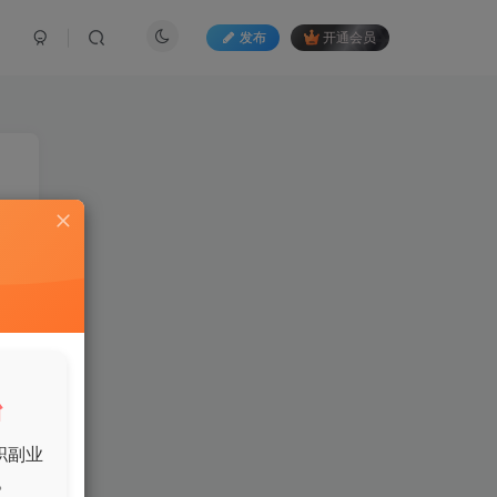
发布
开通会员
百
台
职副业
。
你