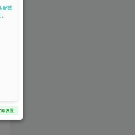
匹配技
型
。
立即设置