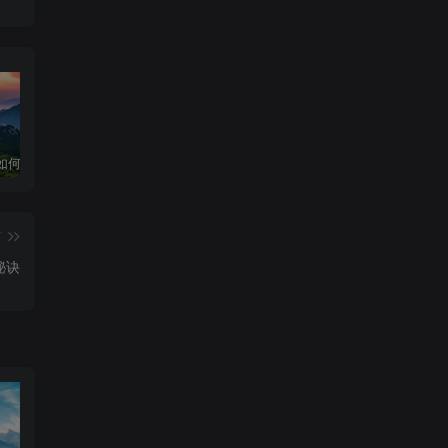
华为手机如何下载和安装DeepSeek超级教程
深度求索官网入口 & 下载详细指南
深度求索！DeepSeek官网入口下载安装指南
篇
秘诀