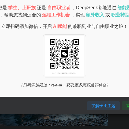
书、抖音等。
您是
学生、上班族
还是
自由职业者
，DeepSeek都能通过
智能
，帮助您找到适合的
远程工作机会
，实现
额外收入
或
职业转
立即扫码添加微信，开启
AI赋能
的兼职副业与自由职业之旅！
（扫码添加微信：cye-ai，获取更多高薪兼职机会）
了解子比主题