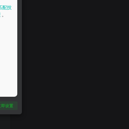
匹配技
型
。
立即设置