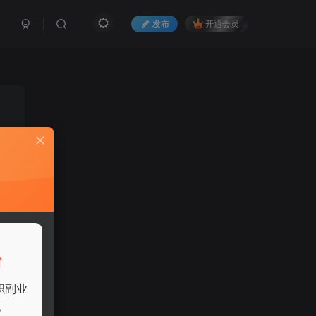
发布
开通会员
这
台
职副业
实
。