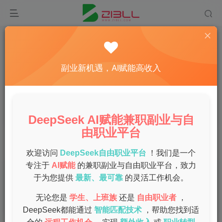
副业新机遇，AI赋能高收入
宝妈兼职群
共2篇
DeepSeek AI赋能兼职副业与自
由职业平台
排序
更新
浏览
点赞
评论
欢迎访问
DeepSeek自由职业平台
！我们是一个
专注于
AI赋能
的兼职副业与自由职业平台，致力
宝妈兼职招募：平台推荐与赚钱干货
于为您提供
最新、最可靠
的灵活工作机会。
兼职
无论您是
学生、上班族
还是
自由职业者
，
1年前
11
DeepSeek都能通过
智能匹配技术
，帮助您找到适