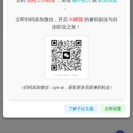
合的
远程工作机会
，实现
额外收入
或
职业转型
宝妈兼职|地道的兼职selector
。
立即扫码添加微信，开启
AI赋能
的兼职副业与自
兼职
由职业之旅！
1年前
6
友链申请
免责声明
广告合作
关于我们
Copyright © 2025 ·
DeepSeek兼职副业与网赚平台
· 由
zibll主题
强力驱
动.
（扫码添加微信：cye-ai，获取更多高薪兼职机会）
了解子比主题
立即设置
扫码加微信
关注我们不迷路