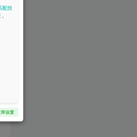
是
匹配技
型
。
立即设置