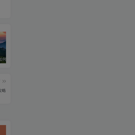
华为手机如何下载和安装DeepSeek超级教程
深度求索官网入口 & 下载详细指南
深度求索！DeepSeek官网入口下载安装指南
篇
攻略