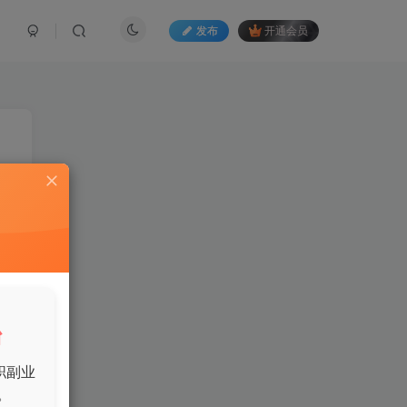
发布
开通会员
帮
松
台
职副业
。