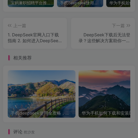
宝妈兼职招聘平台推荐，轻松找到理想工作！
手机deepseek使用全攻略，轻松实现画图与炒股功能
上一篇
下一篇
1. DeepSeek官网入口下载
DeepSeek下载后无法登
指南 2. 如何进入DeepSeek
录？这些解决方案助你一键
官网并下载 3. DeepSeek官
搞定！
网登录与下载入口
相关推荐
手机deepseek使用全攻略，轻松实现画图与炒股功能
华为手机如
评论
抢沙发