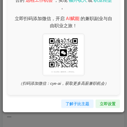
合的
远程工作机会
，实现
额外收入
或
职业转型
。
你已经成功下载了DeepSeek，但不知道从哪里开始使用
立即扫码添加微信，开启
AI赋能
的兼职副业与自
它？别担心！今天我们将为你详细介绍DeepSeek的功能和
由职业之旅！
使用方法，帮助你快速上手，发挥其潜力。
—
一、DeepSeek的基本功能是什么？
（扫码添加微信：cye-ai，获取更多高薪兼职机会）
DeepSeek是一款强大的AI工具，能够帮助你完成多种任
务，比如文本生成、语言翻译、数据分析、图像识别等。它
像一个智能助手，能够根据你的需求提供高效的解答。
了解子比主题
立即设置
—