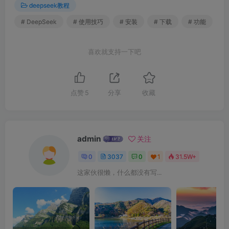
deepseek教程
# DeepSeek
# 使用技巧
# 安装
# 下载
# 功能
喜欢就支持一下吧
点赞
5
分享
收藏
admin
关注
0
3037
0
1
31.5W+
这家伙很懒，什么都没有写...