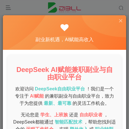
首页
deepseek教程
正文
DeepSeek下载后怎么用？快速上手指南！
副业新机遇，AI赋能高收入
admin
关注
私信
1年前发布
0
42
5
DeepSeek AI赋能兼职副业与自
由职业平台
欢迎访问
DeepSeek自由职业平台
！我们是一个
专注于
AI赋能
的兼职副业与自由职业平台，致力
于为您提供
最新、最可靠
的灵活工作机会。
无论您是
学生、上班族
还是
自由职业者
，
DeepSeek都能通过
智能匹配技术
，帮助您找到适