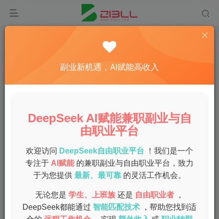
首页
兼职
正文
2023年最赚钱的手机兼职项目推荐与揭秘
副业新机遇，AI赋能高收入
admin
关注
私信
1年前发布
0
26
12
DeepSeek AI赋能兼职副业与自
随着移动互联网的快速发展，手机兼职成为了越来越多人的
由职业平台
选择。尤其是在2023年，很多新兴的手机兼职项目涌现出
来，吸引了大量的兼职者。下面，我们将为您推荐一些最赚
欢迎访问
DeepSeek自由职业平台
！我们是一个
专注于
AI赋能
的兼职副业与自由职业平台，致力
钱的手机兼职项目，并对它们进行深入揭秘。
于为您提供
最新、最可靠
的灵活工作机会。
在线问卷调查
无论您是
学生、上班族
还是
自由职业者
，
DeepSeek都能通过
智能匹配技术
，帮助您找到适
项目简介