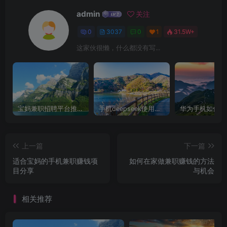
admin
关注
0
3037
0
1
31.5W+
这家伙很懒，什么都没有写...
宝妈兼职招聘平台推荐，轻松找到理想工作！
手机deepseek使用全攻略，轻松实现画图与炒股功能
上一篇
下一篇
适合宝妈的手机兼职赚钱项
如何在家做兼职赚钱的方法
目分享
与机会
相关推荐