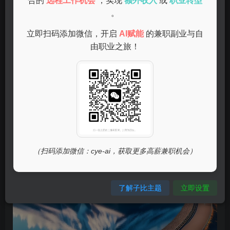
生。许多公司需要兼职客服来处理客户咨询，这项工作既能
合的
远程工作机会
，实现
额外收入
或
职业转型
。
锻炼沟通能力，又可以在家轻松完成。
立即扫码添加微信，开启
AI赋能
的兼职副业与自
内容创作
由职业之旅！
（扫码添加微信：cye-ai，获取更多高薪兼职机会）
了解子比主题
立即设置