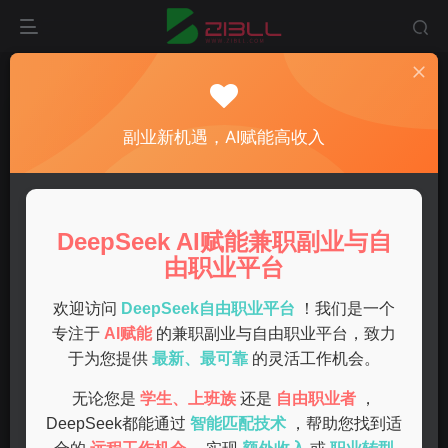
首页
兼职
正文
适合女生在家的高薪兼职工作推荐
副业新机遇，AI赋能高收入
admin
关注
私信
1年前发布
0
41
14
DeepSeek AI赋能兼职副业与自
随着网络的发展和灵活工作方式的普及，在家兼职成为了越
由职业平台
来越多女生的选择。不论是为了增加收入，还是为了灵活安
排时间，以下是一些适合女生在家的高薪兼职工作推荐。
欢迎访问
DeepSeek自由职业平台
！我们是一个
专注于
AI赋能
的兼职副业与自由职业平台，致力
在线客服
于为您提供
最新、最可靠
的灵活工作机会。
无论您是
学生、上班族
还是
自由职业者
，
在线客服工作通常要求灵活的工作时间，适合在家工作的女
DeepSeek都能通过
智能匹配技术
，帮助您找到适