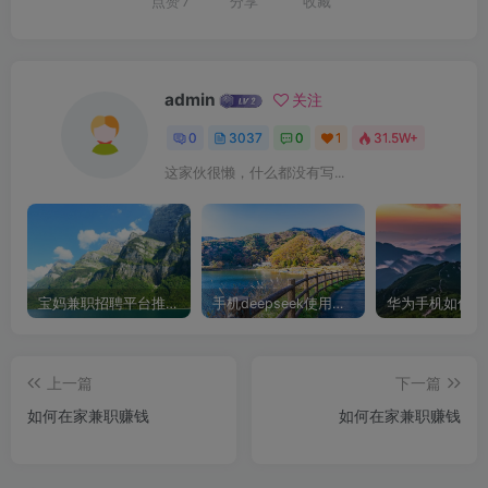
点赞
7
分享
收藏
admin
关注
0
3037
0
1
31.5W+
这家伙很懒，什么都没有写...
宝妈兼职招聘平台推荐，轻松找到理想工作！
手机deepseek使用全攻略，轻松实现画图与炒股功能
上一篇
下一篇
如何在家兼职赚钱
如何在家兼职赚钱