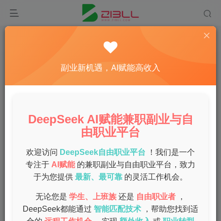
首页
兼职
正文
赚钱项目：多种手机兼职形式灵活
副业新机遇，AI赋能高收入
admin
关注
私信
1年前发布
0
43
7
DeepSeek AI赋能兼职副业与自
很多人希望通过手机兼职来增加收入，尤其是在业余时间或
由职业平台
者空闲时刻利用碎片化时间赚钱。手机兼职的优势在于灵活
性强、机会多样性高，适合各种人群，包括学生、上班族、
欢迎访问
DeepSeek自由职业平台
！我们是一个
专注于
AI赋能
的兼职副业与自由职业平台，致力
宝妈等。以下是一些关于手机兼职的具体内容和，帮助你找
于为您提供
最新、最可靠
的灵活工作机会。
到适合自己的赚钱项目。
无论您是
学生、上班族
还是
自由职业者
，
—
DeepSeek都能通过
智能匹配技术
，帮助您找到适