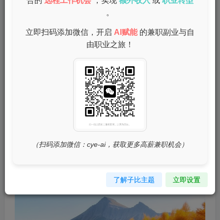
合的
远程工作机会
，实现
额外收入
或
职业转型
。
选择适合自己的手机兼职项目
立即扫码添加微信，开启
AI赋能
的兼职副业与自
由职业之旅！
手机兼职的项目种类繁多，具体可以从以下几个方向入手：
网络兼职
：如淘宝刷单、透明流量任务、网络推广等，这
类项目通常需要通过手机完成简单的操作。
（扫码添加微信：cye-ai，获取更多高薪兼职机会）
了解子比主题
立即设置