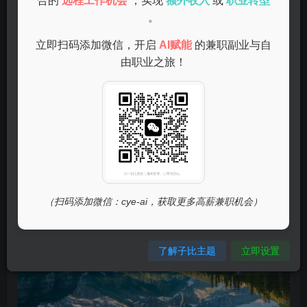
合的
远程工作机会
，实现
额外收入
或
职业转型
据处理、模型训练等任务。无论您是开发者还是普通用户，
。
deepseek都能够为您提供便捷的服务。
立即扫码添加微信，开启
AI赋能
的兼职副业与自
由职业之旅！
如何下载与安装deepseek
（扫码添加微信：cye-ai，获取更多高薪兼职机会）
了解子比主题
立即设置