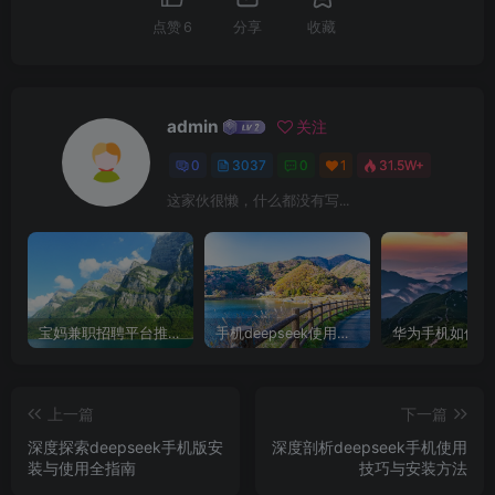
点赞
6
分享
收藏
admin
关注
0
3037
0
1
31.5W+
这家伙很懒，什么都没有写...
宝妈兼职招聘平台推荐，轻松找到理想工作！
手机deepseek使用全攻略，轻松实现画图与炒股功能
上一篇
下一篇
深度探索deepseek手机版安
深度剖析deepseek手机使用
装与使用全指南
技巧与安装方法