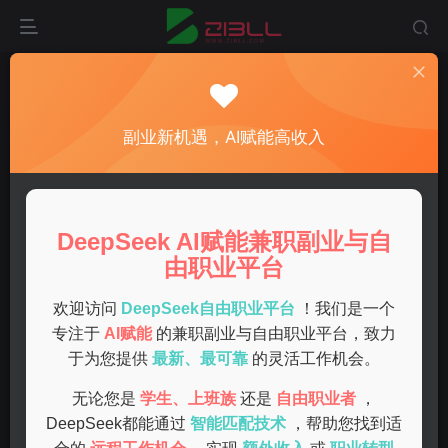
首页
手机deepseek
正文
深度解析deepseek手机使用技巧与操作指南
副业新机遇，AI赋能高收入
admin
关注
私信
1年前发布
0
121
6
DeepSeek AI赋能兼职副业与自
在智能手机时代，拥有高效的应用软件可以大大提升我们的
由职业平台
工作与生活效率。deepseek作为一款功能强大的手机应
用，受到了广泛的关注。本文将为您提供关于deepseek的
欢迎访问
DeepSeek自由职业平台
！我们是一个
专注于
AI赋能
的兼职副业与自由职业平台，致力
使用技巧及操作指南。
于为您提供
最新、最可靠
的灵活工作机会。
什么是deepseek？
无论您是
学生、上班族
还是
自由职业者
，
DeepSeek都能通过
智能匹配技术
，帮助您找到适
deepseek是一款集成多种AI功能的手机应用，主要用于数