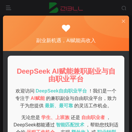
首页
手机deepseek
正文
深度解析deepseek在手机上的安装与使用全攻略
副业新机遇，AI赋能高收入
admin
关注
私信
1年前发布
0
129
8
DeepSeek AI赋能兼职副业与自
在当今智能手机普及的时代，越来越多的应用和工具可以帮
由职业平台
助我们提高生产力和创造力。deepseek作为一款强大的工
具，能够为用户提供丰富的功能。本文将为大家详细解析如
欢迎访问
DeepSeek自由职业平台
！我们是一个
专注于
AI赋能
的兼职副业与自由职业平台，致力
何在手机上安装和使用deepseek。
于为您提供
最新、最可靠
的灵活工作机会。
一、什么是deepseek？
无论您是
学生、上班族
还是
自由职业者
，
DeepSeek都能通过
智能匹配技术
，帮助您找到适
deepseek是一款基于深度学习的应用，旨在帮助用户在各