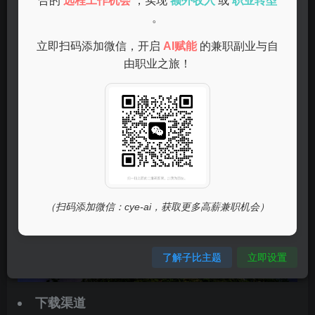
合的
远程工作机会
，实现
额外收入
或
职业转型
种场景中实现智能化的任务处理。它不仅可以用于图像生
。
成、数据分析，还可以进行多种智能导航和智能助理服务。
立即扫码添加微信，开启
AI赋能
的兼职副业与自
由职业之旅！
二、如何在手机上安装deepseek？
（扫码添加微信：cye-ai，获取更多高薪兼职机会）
了解子比主题
立即设置
下载渠道