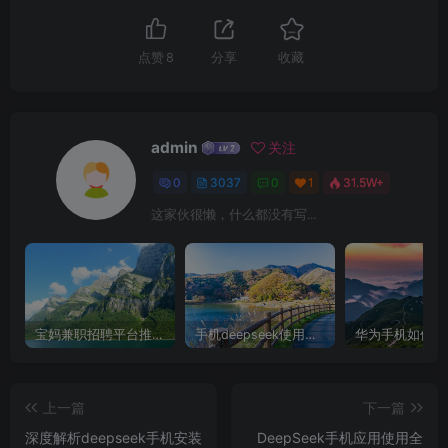
点赞
8
分享
收藏
admin
关注
0
3037
0
1
31.5W+
这家伙很懒，什么都没有写...
宝妈兼职招聘平台推荐，轻松找到理想工作！
手机deepseek使用全攻略，轻松实现画图与炒股功能
上一篇
下一篇
深度解析deepseek手机安装
DeepSeek手机应用使用全