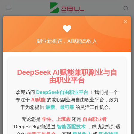
首页
手机deepseek
正文
深度解析如何在手机上快速下载和使用deepseek
副业新机遇，AI赋能高收入
秘籍
admin
关注
私信
1年前发布
DeepSeek AI赋能兼职副业与自
0
151
13
由职业平台
在当前移动互联网时代，许多应用程序应运而生，其中
deepseek因其强大的功能而受到广泛关注。如果你想知道
欢迎访问
DeepSeek自由职业平台
！我们是一个
如何在手机上快速下载和使用deepseek，那就跟随本文的
专注于
AI赋能
的兼职副业与自由职业平台，致力
于为您提供
最新、最可靠
的灵活工作机会。
指引，轻松掌握使用技巧！
无论您是
学生、上班族
还是
自由职业者
，
一、deepseek的基本介绍
DeepSeek都能通过
智能匹配技术
，帮助您找到适