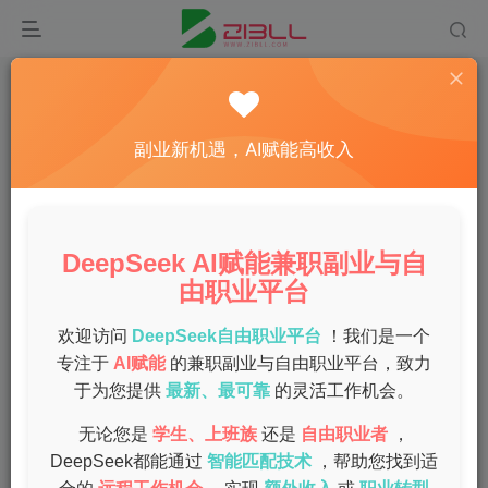
首页
手机deepseek
正文
深度探秘手机DeepSeek使用技巧与安装全攻略
副业新机遇，AI赋能高收入
admin
关注
私信
1年前发布
0
67
6
DeepSeek AI赋能兼职副业与自
在当今数字化的时代，手机应用逐渐成为我们生活中不可或
由职业平台
缺的一部分。DeepSeek作为一款功能强大的应用，吸引了
越来越多用户的关注。本文将为大家详细介绍手机
欢迎访问
DeepSeek自由职业平台
！我们是一个
专注于
AI赋能
的兼职副业与自由职业平台，致力
DeepSeek的使用技巧和安装全攻略，让你轻松上手，享受
于为您提供
最新、最可靠
的灵活工作机会。
更便捷的服务。
无论您是
学生、上班族
还是
自由职业者
，
DeepSeek简介
DeepSeek都能通过
智能匹配技术
，帮助您找到适