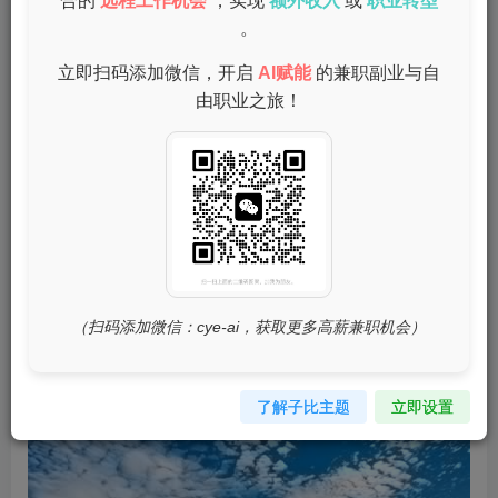
合的
远程工作机会
，实现
额外收入
或
职业转型
DeepSeek是一款集成了多种功能的手机应用，旨在提升用
。
户的生活和工作效率。从信息检索到数据分析，DeepSeek
立即扫码添加微信，开启
AI赋能
的兼职副业与自
都能提供高效的解决方案。了解DeepSeek的功能及其使用
由职业之旅！
场景，可以帮助用户更好地利用这款应用。
手机DeepSeek的安装流程
（扫码添加微信：cye-ai，获取更多高薪兼职机会）
了解子比主题
立即设置