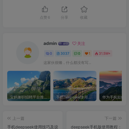
点赞
6
分享
收藏
admin
关注
0
3037
0
1
31.5W+
这家伙很懒，什么都没有写...
宝妈兼职招聘平台推荐，轻松找到理想工作！
手机deepseek使用全攻略，轻松实现画图与炒股功能
上一篇
下一篇
手机deepseek使用技巧及设
deepseek手机版使用教程：