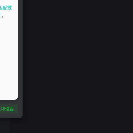
匹配技
型
。
立即设置