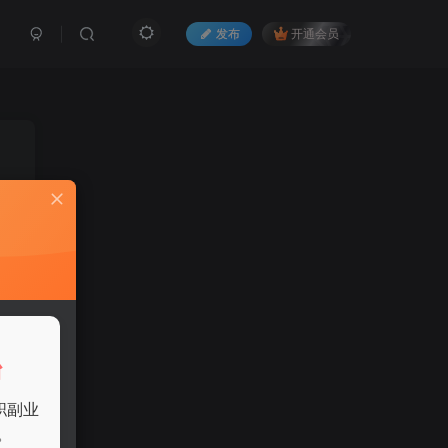
发布
开通会员
台
职副业
能
。