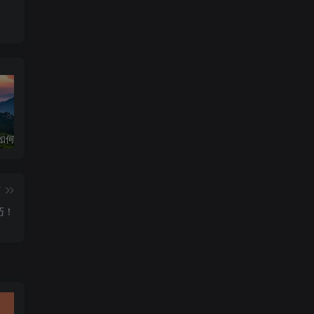
华为手机如何下载和安装DeepSeek超级教程
深度求索官网入口 & 下载详细指南
深度求索！DeepSeek官网入口下载安装指南
篇
巧！