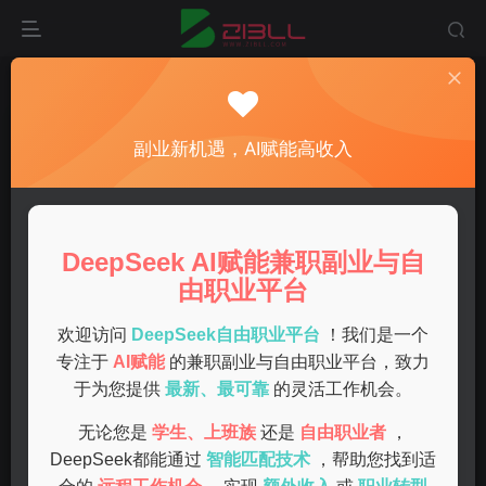
首页
兼职
正文
有效在家兼职的最佳选择，轻松赚取额外收入的方
副业新机遇，AI赋能高收入
法解析
admin
关注
私信
1年前发布
DeepSeek AI赋能兼职副业与自
0
50
11
由职业平台
随着互联网的发展和人们对灵活工作的追求，在家兼职成为
了越来越多人选择的赚钱方式。无论是为了补贴家庭开支，
欢迎访问
DeepSeek自由职业平台
！我们是一个
还是为了实现个人价值，在家兼职都提供了丰富的机会。下
专注于
AI赋能
的兼职副业与自由职业平台，致力
于为您提供
最新、最可靠
的灵活工作机会。
面将为大家介绍几种有效的在家兼职选择，以及它们的优缺
点。
无论您是
学生、上班族
还是
自由职业者
，
DeepSeek都能通过
智能匹配技术
，帮助您找到适
一、写作类兼职