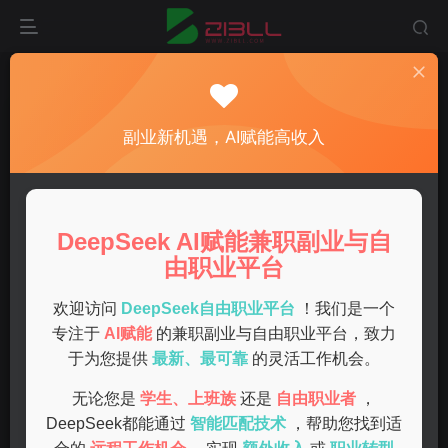
首页
兼职
正文
最靠谱的网上兼职指南，适合各类人群轻松赚钱
副业新机遇，AI赋能高收入
admin
关注
私信
1年前发布
0
58
7
DeepSeek AI赋能兼职副业与自
在现代社会，随着互联网的发展，越来越多的人希望通过网
由职业平台
上兼职来增加收入。网上兼职的种类繁多，良莠不齐，选择
一个靠谱的方式至关重要。本文将为你介绍一些最靠谱的网
欢迎访问
DeepSeek自由职业平台
！我们是一个
专注于
AI赋能
的兼职副业与自由职业平台，致力
上兼职类型和注意事项，帮助你轻松赚钱。
于为您提供
最新、最可靠
的灵活工作机会。
网上兼职的热门类型
无论您是
学生、上班族
还是
自由职业者
，
DeepSeek都能通过
智能匹配技术
，帮助您找到适
1.1 打字员