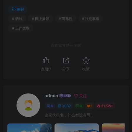
兼职
# 赚钱
# 网上兼职
# 可靠性
# 注意事项
# 工作类型
喜欢就支持一下吧
点赞
7
分享
收藏
admin
关注
0
3037
0
1
31.5W+
这家伙很懒，什么都没有写...