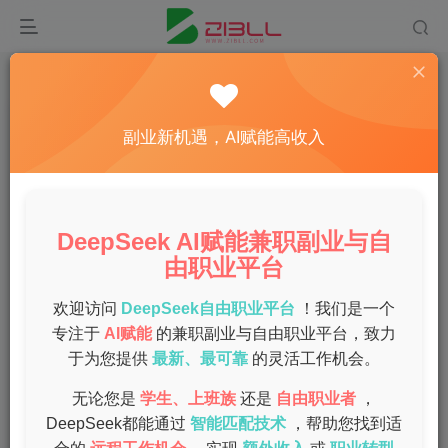
首页
手机deepseek
正文
手机deepseek使用教程，轻松搞定安装与部署技
副业新机遇，AI赋能高收入
巧
admin
关注
私信
1年前发布
DeepSeek AI赋能兼职副业与自
0
141
14
由职业平台
手机应用的使用越来越广泛，deepseek作为一款备受关注
的手机应用，它的功能和便捷性让用户惊喜不已。今天，我
欢迎访问
DeepSeek自由职业平台
！我们是一个
们将为大家提供一份详细的手机deepseek使用教程，帮助
专注于
AI赋能
的兼职副业与自由职业平台，致力
于为您提供
最新、最可靠
的灵活工作机会。
大家轻松搞定安装与部署。
无论您是
学生、上班族
还是
自由职业者
，
一、deepseek简介
DeepSeek都能通过
智能匹配技术
，帮助您找到适