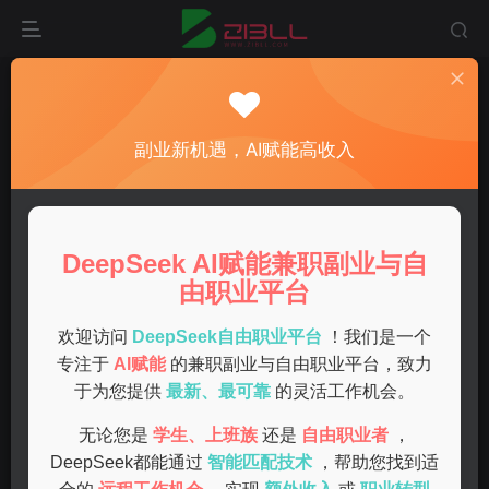
首页
兼职
正文
手机兼职赚钱靠谱吗？真实案例分享与实用技巧解
副业新机遇，AI赋能高收入
析
admin
关注
私信
1年前发布
DeepSeek AI赋能兼职副业与自
0
53
13
由职业平台
在如今的网络时代，越来越多的人开始寻求手机兼职赚钱的
机会。无论是全职工作者还是学生党，利用空闲时间通过手
欢迎访问
DeepSeek自由职业平台
！我们是一个
机来增加收入已成为一种流行趋势。但是，手机兼职赚钱真
专注于
AI赋能
的兼职副业与自由职业平台，致力
于为您提供
最新、最可靠
的灵活工作机会。
的靠谱吗？本文将通过实际案例，分享一些有效的技巧，以
帮助大家更好地理解这一领域。
无论您是
学生、上班族
还是
自由职业者
，
DeepSeek都能通过
智能匹配技术
，帮助您找到适
手机兼职的真实性