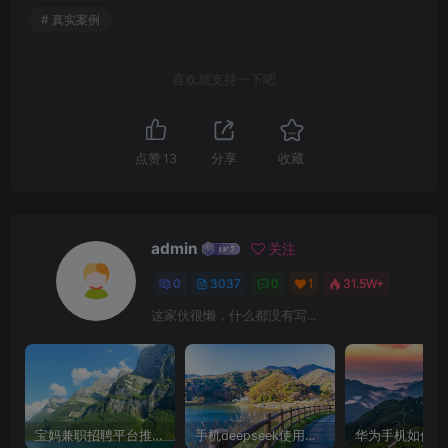
# 真实案例
喜欢就支持一下吧
点赞
13
分享
收藏
admin
关注
0
3037
0
1
31.5W+
这家伙很懒，什么都没有写...
宝妈兼职招聘平台推荐，轻松找到理想工作！
手机deepseek使用全攻略，轻松实现画图与炒股功能