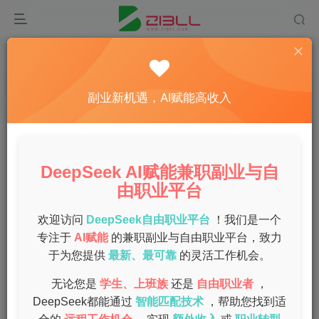
首页
兼职
正文
手机兼职赚钱真的可行吗？
副业新机遇，AI赋能高收入
admin
关注
私信
1年前发布
0
50
8
DeepSeek AI赋能兼职副业与自
随着智能手机的普及和移动互联网的快速发展，越来越多的
由职业平台
人开始关注“手机兼职赚钱”这一话题。尤其是在经济压力逐
渐增大的今天，许多人希望通过手机赚取额外的收入，改善
欢迎访问
DeepSeek自由职业平台
！我们是一个
专注于
AI赋能
的兼职副业与自由职业平台，致力
生活。但是，手机兼职赚钱真的可行吗？是否安全？如何找
于为您提供
最新、最可靠
的灵活工作机会。
到靠谱的平台？本文将为你解答这些问题。
无论您是
学生、上班族
还是
自由职业者
，
—
DeepSeek都能通过
智能匹配技术
，帮助您找到适