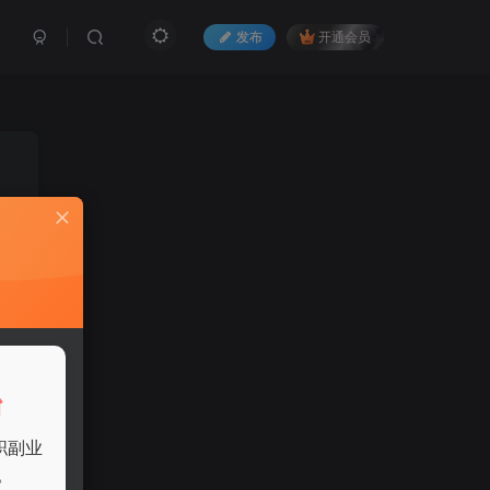
发布
开通会员
。
台
职副业
您
。