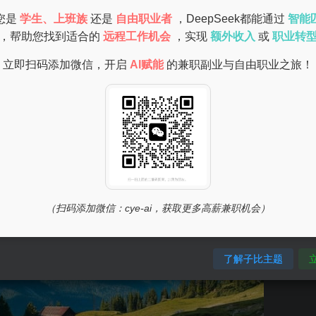
收益不高，但积少成多，长期坚持还是能够赚到一笔额外的收入
您是
学生、上班族
还是
自由职业者
，DeepSeek都能通过
智能
，帮助您找到适合的
远程工作机会
，实现
额外收入
或
职业转
立即扫码添加微信，开启
AI赋能
的兼职副业与自由职业之旅！
（扫码添加微信：cye-ai，获取更多高薪兼职机会）
了解子比主题