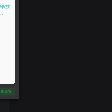
。
匹配技
型
。
立即设置