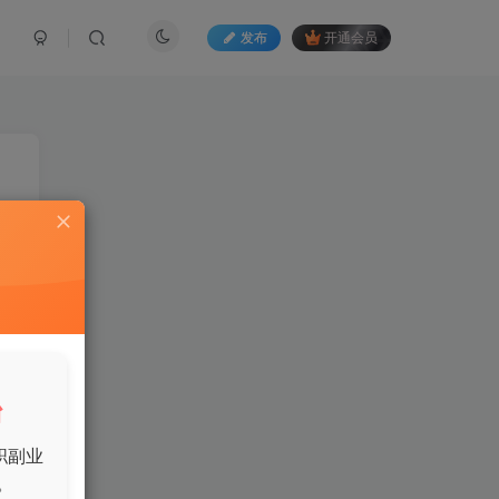
发布
开通会员
道
家
台
职副业
。