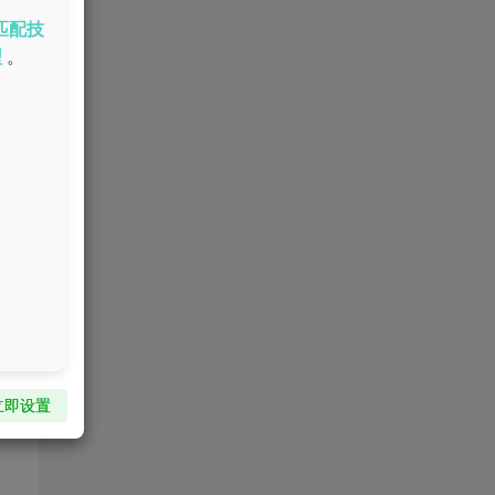
匹配技
型
。
常
立即设置