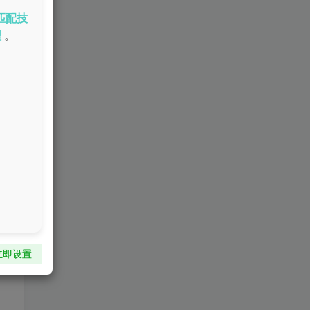
匹配技
型
。
立即设置
，