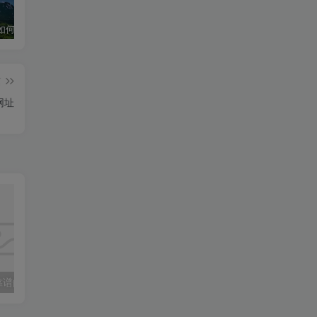
华为手机如何下载和安装DeepSeek超级教程
深度求索官网入口 & 下载详细指南
深度求索！DeepSeek官网入口下载安装指南
篇
网址
推荐十个安全靠谱的手机兼职平台，轻松赚钱不再难
手机兼职赚钱项目排行榜，2023年最值得尝试的手机副业推荐