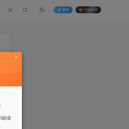
发布
开通会员
和
台
职副业
。