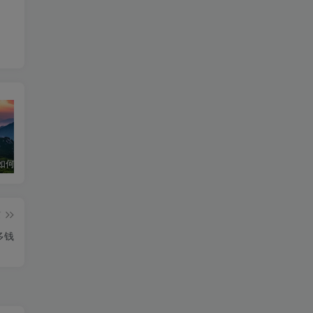
华为手机如何下载和安装DeepSeek超级教程
深度求索官网入口 & 下载详细指南
深度求索！DeepSeek官网入口下载安装指南
篇
多钱