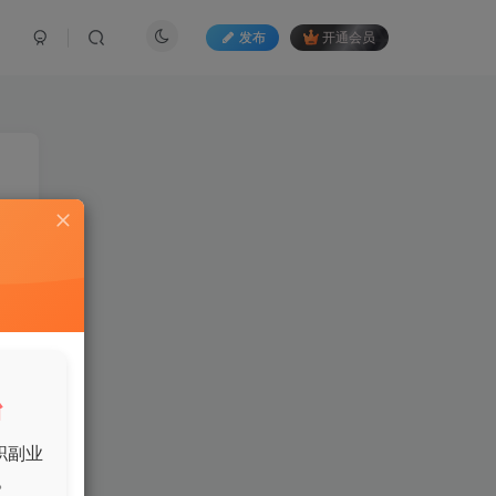
发布
开通会员
兼
。
台
职副业
与
。