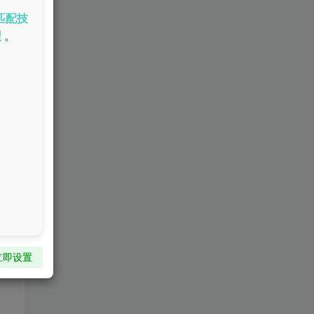
匹配技
型
。
立即设置