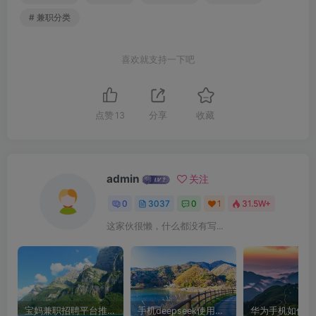
# 兼职分类
喜欢就支持一下吧
点赞
13
分享
收藏
admin
关注
0
3037
0
1
31.5W+
这家伙很懒，什么都没有写...
宝妈兼职招聘平台推荐，轻松找到理想工作！
手机deepseek使用全攻略，轻松实现画图与炒股功能