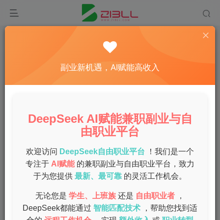
首页
兼职
正文
如何选择最可靠的网上兼职，快速赚取日结工资揭
副业新机遇，AI赋能高收入
秘
admin
关注
私信
1年前发布
DeepSeek AI赋能兼职副业与自
0
42
13
由职业平台
网络兼职成为了许多人增加收入的选择。网上兼职的种类繁
多，可信度也各有不同。本文将为你提供选择可靠网上兼职
欢迎访问
DeepSeek自由职业平台
！我们是一个
的实用指南，以及如何快速赚取日结工资的技巧。
专注于
AI赋能
的兼职副业与自由职业平台，致力
于为您提供
最新、最可靠
的灵活工作机会。
网上兼职的分类
无论您是
学生、上班族
还是
自由职业者
，
DeepSeek都能通过
智能匹配技术
，帮助您找到适
在选择网上兼职之前，首先要了解网上兼职的主要类型。常