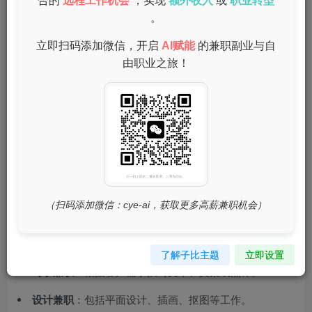
合的
远程工作机会
，实现
额外收入
或
职业转型
见的网上兼职有：
。
打码兼职
：通过输入验证码或完成指定操作获取报酬。
立即扫码添加微信，开启
AI赋能
的兼职副业与自
由职业之旅！
（扫码添加微信：cye-ai，获取更多高薪兼职机会）
了解子比主题
立即设置
写手兼职
：根据客户需求撰写文章、文案或点评。
设计兼职
：包括平面设计、插画、抠图等工作。