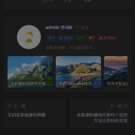
点赞
8
分享
收藏
admin
关注
0
3037
0
1
31.5W+
这家伙很懒，什么都没有写...
宝妈兼职招聘平台推荐，轻松找到理想工作！
手机deepseek使用全攻略，轻松实现画图与炒股功能
上一篇
下一篇
宝妈在家做兼职网赚
在家兼职赚钱可靠吗？这些
方法让你轻松实现