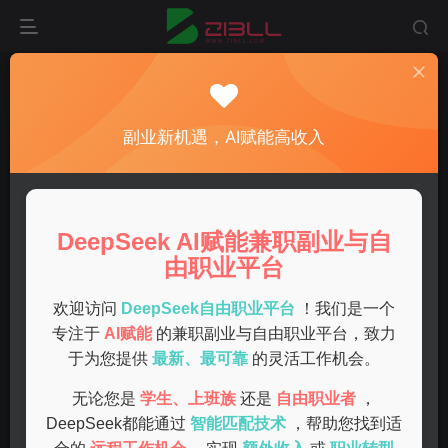
首页
兼职
正文
如何在家用手机赚钱兼职
副业新机遇，AI赋能高收入
admin
关注
私信
1年前发布
0
45
8
DeepSeek AI赋能兼职副业与自
在家用手机赚钱兼职是许多人都感兴趣的副业选择。尤其是
由职业平台
在当前社会，人们的生活节奏越来越快，利用碎片时间赚钱
成为了一种趋势。如果你也想通过手机在家赚钱，那么接下
欢迎访问
DeepSeek自由职业平台
！我们是一个
专注于
AI赋能
的兼职副业与自由职业平台，致力
来我会为你详细讲解如何操作。
于为您提供
最新、最可靠
的灵活工作机会。
选择适合的平台
无论您是
学生、上班族
还是
自由职业者
，
DeepSeek都能通过
智能匹配技术
，帮助您找到适
在家用手机赚钱的第一步是选择一个适合的平台。市场上有