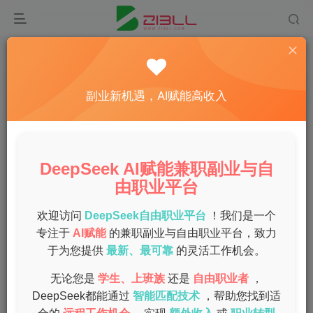
首页
兼职
正文
天津招聘宝妈兼职
副业新机遇，AI赋能高收入
admin
关注
私信
1年前发布
0
36
5
DeepSeek AI赋能兼职副业与自
在天津，有越来越多的宝妈选择兼职工作来平衡家庭与事
由职业平台
业。为了帮助宝妈们找到合适的兼职工作，今天我们为大家
整理了一些关于“天津招聘宝妈兼职”的相关信息。
欢迎访问
DeepSeek自由职业平台
！我们是一个
专注于
AI赋能
的兼职副业与自由职业平台，致力
为什么选择天津宝妈兼职？
于为您提供
最新、最可靠
的灵活工作机会。
无论您是
学生、上班族
还是
自由职业者
，
宝妈兼职工作的flexible hours and location flexibility
DeepSeek都能通过
智能匹配技术
，帮助您找到适
Alternate schedule对于宝妈来说非常重要。她们可以在不