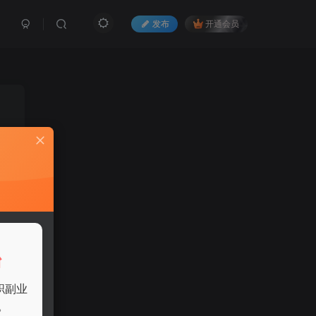
发布
开通会员
台
职副业
。