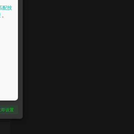
匹配技
型
。
立即设置