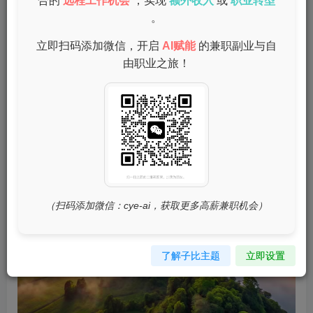
合的
远程工作机会
，实现
额外收入
或
职业转型
。
通过参与在线问卷调查，您可以帮助品牌收集消费者意见，
同时获得一定的报酬。大部分调查在30分钟内完成，支付方
立即扫码添加微信，开启
AI赋能
的兼职副业与自
式灵活，适合闲暇时间参与。
由职业之旅！
（扫码添加微信：cye-ai，获取更多高薪兼职机会）
了解子比主题
立即设置