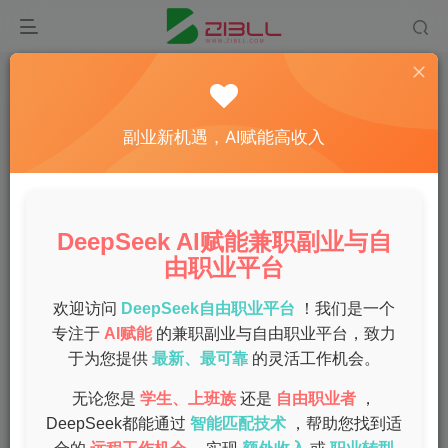
首页
兼职
正文
在家网上兼职赚钱日结，轻松实现每日收入！
副业新机遇，AI赋能高收入
admin
关注
私信
1年前发布
0
51
9
DeepSeek AI赋能兼职副业与自
随着互联网的发展，越来越多的人开始选择在家进行网上兼
由职业平台
职，尤其是一些日结的工作。这种方式不仅灵活，还能有效
增加收入。本文将为你介绍一些适合在家的网上兼职机会，
欢迎访问
DeepSeek自由职业平台
！我们是一个
专注于
AI赋能
的兼职副业与自由职业平台，致力
以及如何选择靠谱的兼职项目。
于为您提供
最新、最可靠
的灵活工作机会。
适合在家的网上兼职类型
无论您是
学生、上班族
还是
自由职业者
，
DeepSeek都能通过
智能匹配技术
，帮助您找到适
在线问卷调查