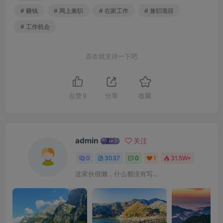
# 赚钱
# 网上兼职
# 在家工作
# 兼职项目
# 工作机会
喜欢就支持一下吧
点赞
9
分享
收藏
admin
关注
0
3037
0
1
31.5W+
这家伙很懒，什么都没有写...