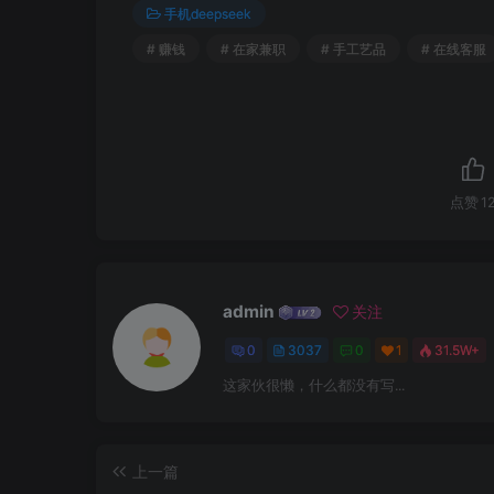
手机deepseek
# 赚钱
# 在家兼职
# 手工艺品
# 在线客服
点赞
1
admin
关注
0
3037
0
1
31.5W+
这家伙很懒，什么都没有写...
上一篇