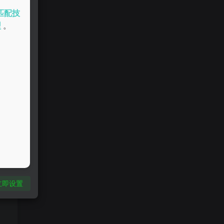
匹配技
型
。
立即设置