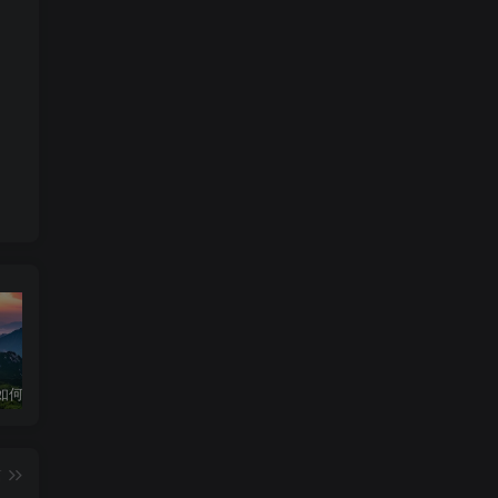
华为手机如何下载和安装DeepSeek超级教程
深度求索官网入口 & 下载详细指南
深度求索！DeepSeek官网入口下载安装指南
篇