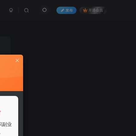
发布
开通会员
增
己
台
职副业
。
以