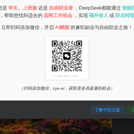
您是
学生、上班族
还是
自由职业者
，DeepSeek都能通过
智能
供了广阔的空间，吸引更多的潜在客户。
，帮助您找到适合的
远程工作机会
，实现
额外收入
或
职业转
立即扫码添加微信，开启
AI赋能
的兼职副业与自由职业之旅！
（扫码添加微信：cye-ai，获取更多高薪兼职机会）
了解子比主题