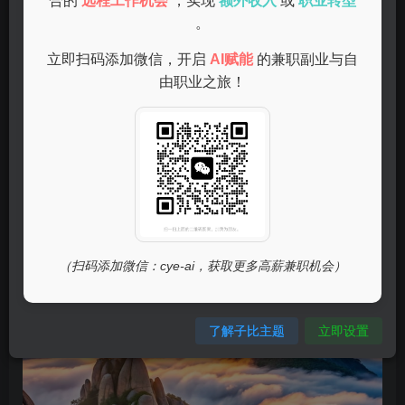
合的
远程工作机会
，实现
额外收入
或
职业转型
如果你掌握外语，在线翻译工作是一个不错的选择。许多企
。
业需要翻译文件、网站内容等，你可以通过网络平台，如翻
立即扫码添加微信，开启
AI赋能
的兼职副业与自
译公司或自由职业者网站，与客户进行联系。这类工作灵活
由职业之旅！
性高，通常可以按小时支付报酬，适合语言能力强的人。
网上客服
（扫码添加微信：cye-ai，获取更多高薪兼职机会）
了解子比主题
立即设置