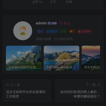
点赞
14
分享
收藏
admin
关注
0
3037
0
1
31.5W+
这家伙很懒，什么都没有写...
宝妈兼职招聘平台推荐，轻松找到理想工作！
手机deepseek使用全攻略，轻松实现画图与炒股功能
上一篇
下一篇
适合宝妈和学生的在家兼职
如何找到靠谱的网上兼职，
工作推荐
有哪些赚钱项目？