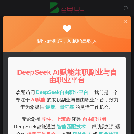
首页
兼职
正文
在家兼职有哪些靠谱且能挣到钱的工作选择？
副业新机遇，AI赋能高收入
admin
关注
私信
1年前发布
0
44
14
DeepSeek AI赋能兼职副业与自
随着科技的发展和生活方式的变化，越来越多的人选择在家
由职业平台
兼职。无论是全职工作后想要增加收入，还是希望在家照顾
孩子的宝妈，合适的兼职选择都能帮助我们更好地平衡生活
欢迎访问
DeepSeek自由职业平台
！我们是一个
专注于
AI赋能
的兼职副业与自由职业平台，致力
和工作。本文将为您介绍几种靠谱且能挣到钱的在家兼职工
于为您提供
最新、最可靠
的灵活工作机会。
作。
无论您是
学生、上班族
还是
自由职业者
，
在线翻译
DeepSeek都能通过
智能匹配技术
，帮助您找到适