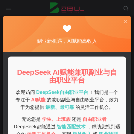
首页
兼职
正文
在家做网上兼职如何避免被骗的方法汇总
副业新机遇，AI赋能高收入
admin
关注
私信
1年前发布
0
54
5
DeepSeek AI赋能兼职副业与自
在如今的互联网时代，网上兼职已成为许多人增加收入的一
由职业平台
种手段。随着兼职机会的增多，骗局也层出不穷。为了帮助
大家安全地在家做网上兼职，下面汇总了一些有效的方法，
欢迎访问
DeepSeek自由职业平台
！我们是一个
专注于
AI赋能
的兼职副业与自由职业平台，致力
教你如何避开陷阱。
于为您提供
最新、最可靠
的灵活工作机会。
了解兼职类型
无论您是
学生、上班族
还是
自由职业者
，
DeepSeek都能通过
智能匹配技术
，帮助您找到适
在选择网上兼职工作之前，首先要了解当前有哪些常见的兼