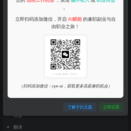
合的
远程工作机会
，实现
额外收入
或
职业转型
职类型。常见的网上兼职包括：
。
立即扫码添加微信，开启
AI赋能
的兼职副业与自
打字员
由职业之旅！
（扫码添加微信：cye-ai，获取更多高薪兼职机会）
模特
了解子比主题
立即设置
客服
翻译