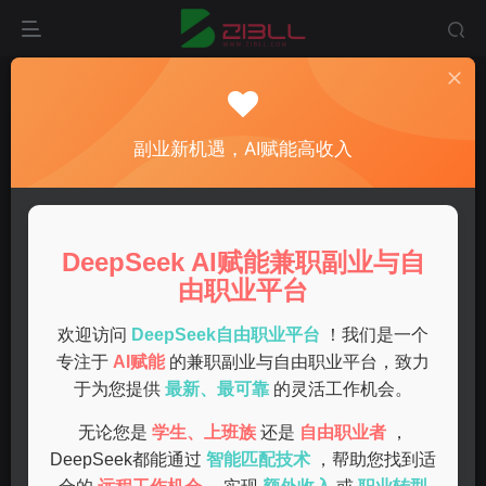
首页
手机deepseek
正文
在家做的兼职工作有哪些？轻松挣钱的方法揭秘！
副业新机遇，AI赋能高收入
admin
关注
私信
1年前发布
0
55
7
DeepSeek AI赋能兼职副业与自
随着互联网的发展，越来越多的人选择在家做兼职工作。不
由职业平台
论是全职妈妈、学生还是上班族，在家兼职都能帮助他们增
加收入，灵活安排时间。本文将为你揭秘适合在家的兼职工
欢迎访问
DeepSeek自由职业平台
！我们是一个
专注于
AI赋能
的兼职副业与自由职业平台，致力
作及其优缺点，帮助你找到心仪的兼职机会。
于为您提供
最新、最可靠
的灵活工作机会。
适合在家的兼职类型
无论您是
学生、上班族
还是
自由职业者
，
DeepSeek都能通过
智能匹配技术
，帮助您找到适
在线客服