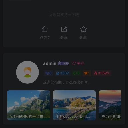
喜欢就支持一下吧
点赞
7
分享
收藏
admin
关注
0
3037
0
1
31.5W+
这家伙很懒，什么都没有写...
宝妈兼职招聘平台推荐，轻松找到理想工作！
手机deepseek使用全攻略，轻松实现画图与炒股功能