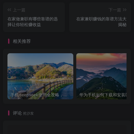
上一篇
下一篇
在家做兼职有哪些靠谱的选
在家兼职赚钱的靠谱方法大
择让你轻松赚收益
揭秘
相关推荐
手机deepseek使用全攻略，轻松实现画图与炒股功能
华为手机如
评论
抢沙发