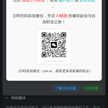
合的
远程工作机会
，实现
额外收入
或
职业转型
。
在家可以做在线客服，负责回答客户的咨询和问题。这份工
作通常需要良好的沟通能力和耐心，适合喜欢和人交流的
立即扫码添加微信，开启
AI赋能
的兼职副业与自
人。
由职业之旅！
（扫码添加微信：cye-ai，获取更多高薪兼职机会）
了解子比主题
立即设置
网络翻译
如果你具备外语能力，可以考虑网络翻译的兼职工作。无论