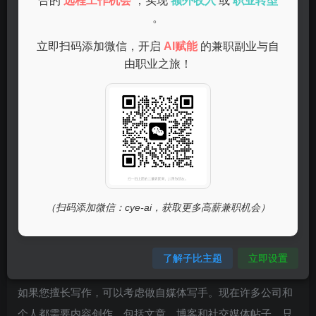
为在家网上客服，您只需一台电脑和网络，就能轻松开展工
合的
远程工作机会
，实现
额外收入
或
职业转型
。
作。这份工作通常时间灵活，适合希望在家工作的宝妈或学
生。
立即扫码添加微信，开启
AI赋能
的兼职副业与自
由职业之旅！
自媒体写作
（扫码添加微信：cye-ai，获取更多高薪兼职机会）
了解子比主题
立即设置
如果您擅长写作，可以考虑做自媒体写手。现在许多公司和
个人都需要内容创作，包括文章、博客和社交媒体帖子。只