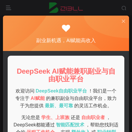
首页
手机deepseek
正文
在家做兼职有哪些靠谱的选择让你轻松赚收益
副业新机遇，AI赋能高收入
admin
关注
私信
1年前发布
0
63
11
DeepSeek AI赋能兼职副业与自
随着互联网的发展和灵活工作模式的兴起，越来越多的人选
由职业平台
择在家兼职。在家做兼职有哪些靠谱的选择呢？本文将为您
介绍几种适合在家的兼职工作，帮助您轻松赚取额外收入。
欢迎访问
DeepSeek自由职业平台
！我们是一个
专注于
AI赋能
的兼职副业与自由职业平台，致力
网上客服
于为您提供
最新、最可靠
的灵活工作机会。
无论您是
学生、上班族
还是
自由职业者
，
许多公司需要客户服务代表来解答客户问题和处理订单。作
DeepSeek都能通过
智能匹配技术
，帮助您找到适