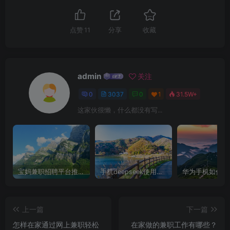
点赞
11
分享
收藏
admin
关注
0
3037
0
1
31.5W+
这家伙很懒，什么都没有写...
宝妈兼职招聘平台推荐，轻松找到理想工作！
手机deepseek使用全攻略，轻松实现画图与炒股功能
上一篇
下一篇
怎样在家通过网上兼职轻松
在家做的兼职工作有哪些？