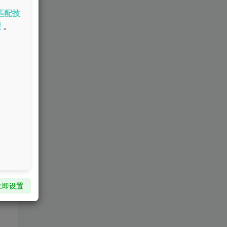
匹配技
型
。
立即设置