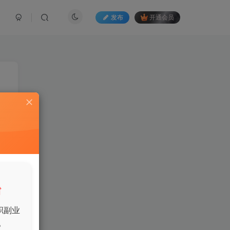
发布
开通会员
合
台
职副业
。