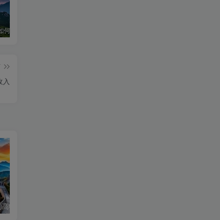
华为手机如何下载和安装DeepSeek超级教程
深度求索官网入口 & 下载详细指南
深度求索！DeepSeek官网入口下载安装指南
篇
收入
女生摆摊适合的高收益副业项目推荐，轻松实现经济自由
推荐十个安全靠谱的手机兼职平台，轻松赚钱不再难