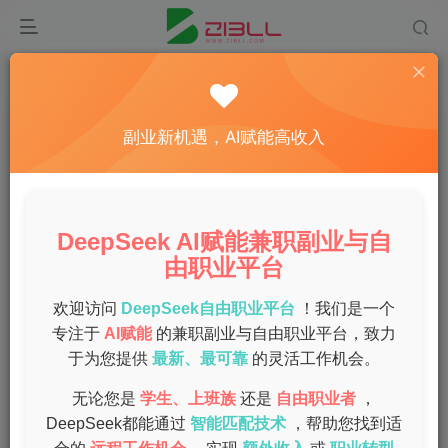
首页
陪跑项目
正文
公众号托管掘金 ，每天５分钟复制粘贴，月入4位
副业新机遇，AI赋能高收入
数
admin
关注
私信
1年前发布
DeepSeek AI赋能兼职副业与自
0
140
13
由职业平台
很多人都知道公众号流量主项目去年非常火，简单来说就是
通过AI工具撰写文章，发表在公众号上，赚取流量主收益
欢迎访问
DeepSeek自由职业平台
！我们是一个
由于去年腾讯去年改变了推荐机制，这个项目收益从去年开
专注于
AI赋能
的兼职副业与自由职业平台，致力
于为您提供
最新、最可靠
的灵活工作机会。
始收益非常好，只要文章得到推荐，少则几十几百；多则几
千上万！
无论您是
学生、上班族
还是
自由职业者
，
许多人在这个领域拿到了不错的结果，运气好的时候，一篇
DeepSeek都能通过
智能匹配技术
，帮助您找到适