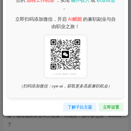
合的
远程工作机会
，实现
额外收入
或
职业转型
文章可能就能带来数千甚至上万元的流量主收益
。
关注我们团队很久的小伙伴会知道，去年我们有上线招募过
公众号流量主分成这个项目一段时间，后来考虑时间和精力
立即扫码添加微信，开启
AI赋能
的兼职副业与自
由职业之旅！
的原因，停止了对外招募，但过程中团队合伙人一直都有在
这个赛道持续经营深耕
暂停招募的这中间，也有很多小伙伴咨询过这个项目，但我
们都表示没有继续招募，让等待后续再次开放
那这次对于那些关心这个项目的小伙伴来说一定是个好消
息，
就是新一期公众号流量主分成项目再次正式对外招募！
不过这次的模式跟之前不一样，对于大家来说更简单方便，
（扫码添加微信：cye-ai，获取更多高薪兼职机会）
就是
托管代运营模式
，感兴趣的可以继续往下看
了解子比主题
立即设置
这个项目团队从去年开始做，到现在，差不多也快一年时间
了