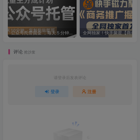
公众号托管掘金 ，每天５分钟复制粘贴，月入4位数
全网
评论
抢沙发
请登录后发表评论
登录
注册