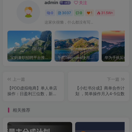
admin
关注
0
3037
0
1
31.5W+
这家伙很懒，什么都没有写...
宝妈兼职招聘平台推荐，轻松找到理想工作！
手机deepseek使用全攻略，轻松实现画图与炒股功能
上一篇
下一篇
【PDD虚拟电商】单人单店
【小红书分成】商单合作计
操作：日盈利三位数，新手
划 ，简单操作月入4-5位数
也能轻松上手！
相关推荐