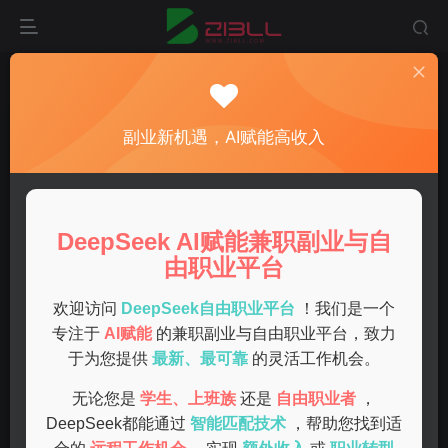
首页
兼职
正文
优质手机兼职赚钱招募每天轻松赚百元，真实可靠
副业新机遇，AI赋能高收入
快速上手
admin
关注
私信
1年前发布
DeepSeek AI赋能兼职副业与自
0
48
15
由职业平台
在当前经济环境下，很多人都在寻找额外的收入来源，尤其
是可以在家、灵活 وقت的兼职方式越来越受欢迎。最近，一
欢迎访问
DeepSeek自由职业平台
！我们是一个
种“手机兼职赚钱”的模式不断被传播，吸引了大量人的关
专注于
AI赋能
的兼职副业与自由职业平台，致力
于为您提供
最新、最可靠
的灵活工作机会。
注。什么是手机兼职赚钱？它真的能让人轻松赚到钱吗？今
天，我们就来详细解析一下，帮助大家了解这项充满潜力的
无论您是
学生、上班族
还是
自由职业者
，
兼职方式。
DeepSeek都能通过
智能匹配技术
，帮助您找到适