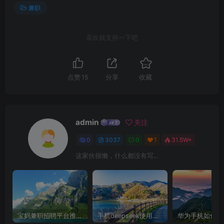
兼职
喜欢就支持一下吧
点赞
15
分享
收藏
admin
关注
0
3037
0
1
31.5W+
这家伙很懒，什么都没有写...
宝妈兼职招聘平台推荐，轻松找到理想工作！
手机deepseek使用全攻略，轻松实现画图与炒股功能