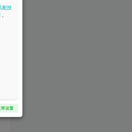
通
匹配技
型
。
立即设置