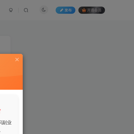
发布
开通会员
这
台
职副业
。
相