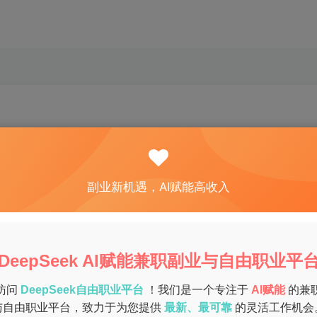
关注
私信
0
50
6
副业新机遇，AI赋能高收入
宝妈选择在家兼职，既能照顾家庭又能赚取收入。尤其是在云阳
妈们可以通过灵活的兼职工作实现“育儿+兼职”的平衡。以下是
及一些实用的，帮助大家找到适合自己的兼职工作。
DeepSeek AI赋能兼职副业与自由职业平
访问
DeepSeek自由职业平台
！我们是一个专注于
AI赋能
的兼
与自由职业平台，致力于为您提供
最新、最可靠
的灵活工作机会
县，近年来吸引了大量外来务工人员和创业者。这里的生活节奏